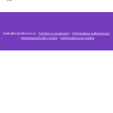
hello@brandlovers.it
–
Termini e condizioni
–
Informativa sulla privacy
–
Impostazioni dei cookie
–
Informativa sui cookie
ACCEDI